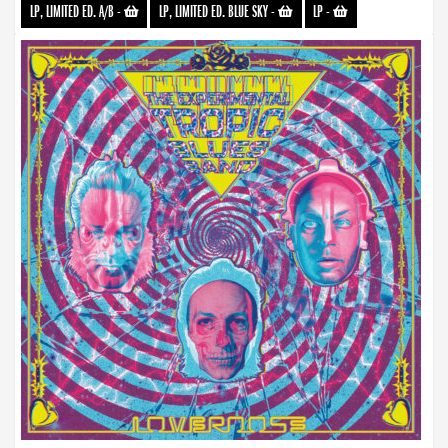
LP, LIMITED ED. A/B
-
LP, LIMITED ED. BLUE SKY
-
LP
-