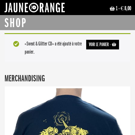
1
- € 8,00
JAUNE ORANGE
SHOP
«Sweat & Glitter CD» a été ajouté à votre
VOIR LE PANIER
-
panier.
MERCHANDISING