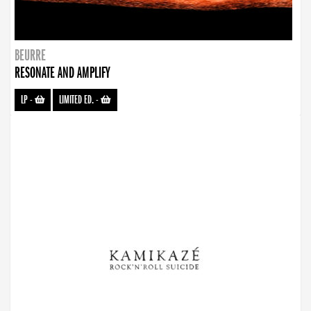
BEURRE
RESONATE AND AMPLIFY
LP
-
LIMITED ED.
-