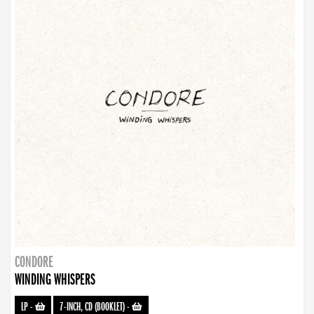
CONDORE
WINDING WHISPERS
LP
-
7-INCH, CD (BOOKLET)
-