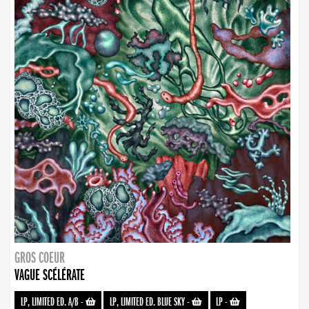
GROS COEUR
VAGUE SCÉLÉRATE
LP, LIMITED ED. A/B
-
LP, LIMITED ED. BLUE SKY
-
LP
-