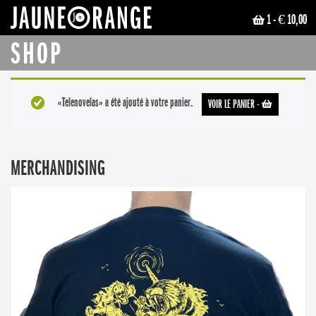
1
- € 10,00
JAUNE ORANGE
SHOP
«Telenovelas» a été ajouté à votre panier.
VOIR LE PANIER
-
MERCHANDISING