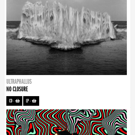
ULTRAPHALLUS
NO CLOSURE
CD
-
LP
-