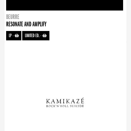
BEURRE
RESONATE AND AMPLIFY
LP
-
LIMITED ED.
-