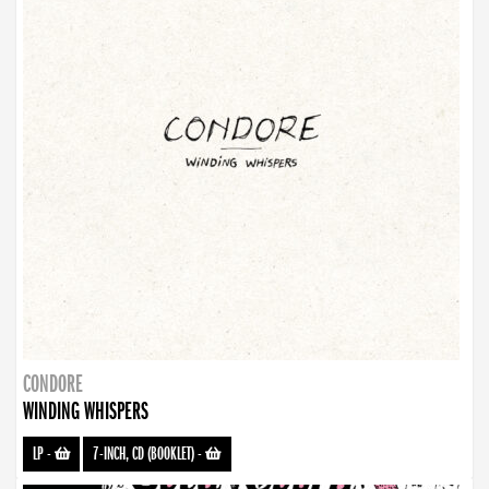
CONDORE
WINDING WHISPERS
LP
-
7-INCH, CD (BOOKLET)
-