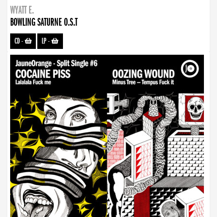
WYATT E.
BOWLING SATURNE O.S.T
CD
-
LP
-