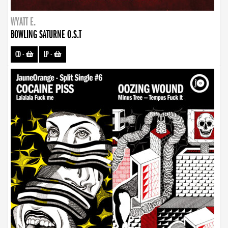
WYATT E.
BOWLING SATURNE O.S.T
CD
-
LP
-