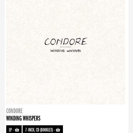
CONDORE
WINDING WHISPERS
LP
-
7-INCH, CD (BOOKLET)
-