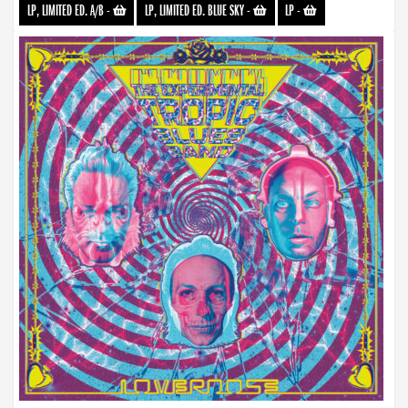
LP, LIMITED ED. A/B
-
LP, LIMITED ED. BLUE SKY
-
LP
-