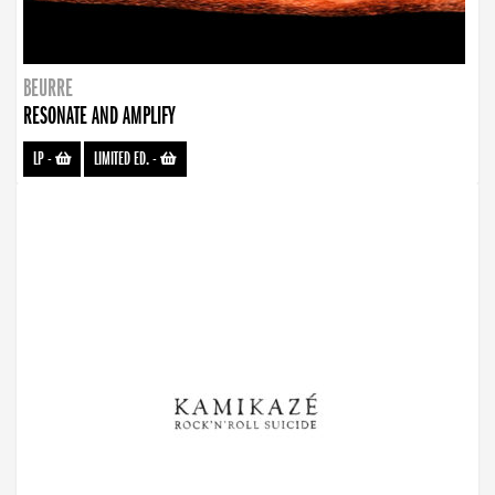
BEURRE
RESONATE AND AMPLIFY
LP
-
LIMITED ED.
-