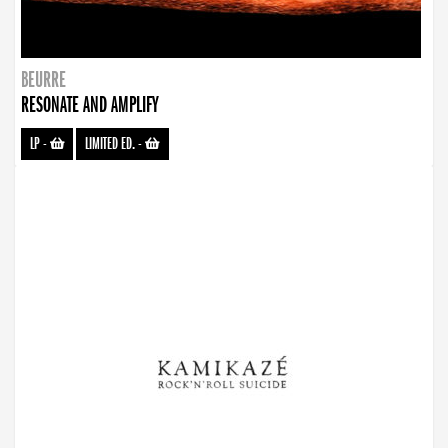
BEURRE
RESONATE AND AMPLIFY
LP
-
LIMITED ED.
-