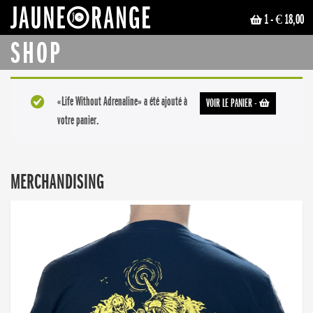
1
- € 18,00
JAUNE ORANGE
SHOP
«Life Without Adrenaline» a été ajouté à
VOIR LE PANIER
-
votre panier.
MERCHANDISING