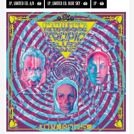
LP, LIMITED ED. A/B
-
LP, LIMITED ED. BLUE SKY
-
LP
-