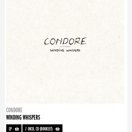
CONDORE
WINDING WHISPERS
LP
-
7-INCH, CD (BOOKLET)
-