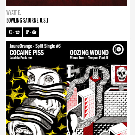
WYATT E.
BOWLING SATURNE O.S.T
CD
-
LP
-