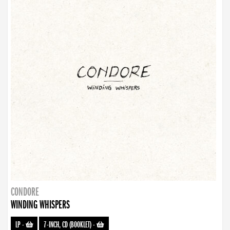
CONDORE
WINDING WHISPERS
LP
-
7-INCH, CD (BOOKLET)
-