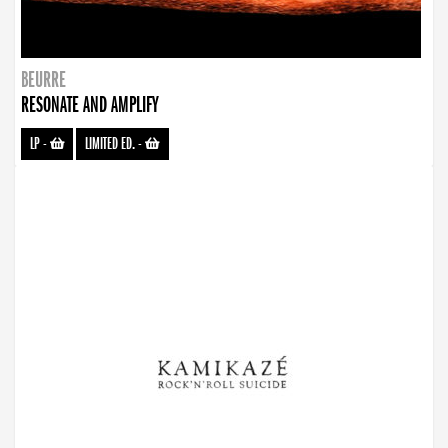
BEURRE
RESONATE AND AMPLIFY
LP
-
LIMITED ED.
-