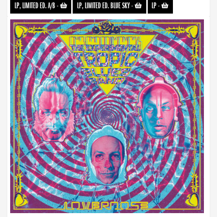
LP, LIMITED ED. A/B
-
LP, LIMITED ED. BLUE SKY
-
LP
-