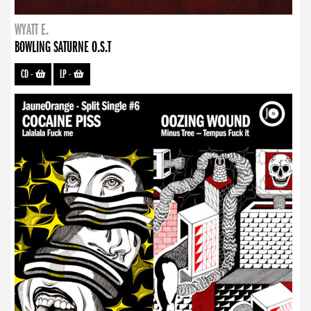
WYATT E.
BOWLING SATURNE O.S.T
CD
-
LP
-