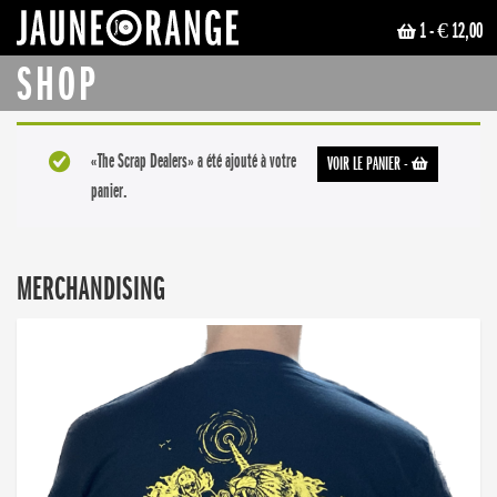
1
- € 12,00
JAUNE ORANGE
SHOP
«The Scrap Dealers» a été ajouté à votre
VOIR LE PANIER
-
panier.
MERCHANDISING