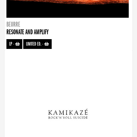
BEURRE
RESONATE AND AMPLIFY
LP
-
LIMITED ED.
-