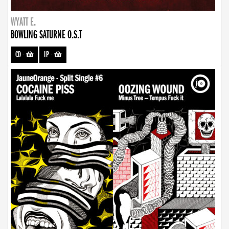
WYATT E.
BOWLING SATURNE O.S.T
CD
-
LP
-