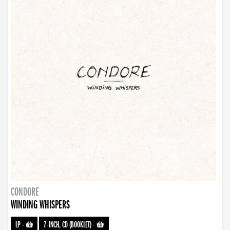
CONDORE
WINDING WHISPERS
LP
-
7-INCH, CD (BOOKLET)
-