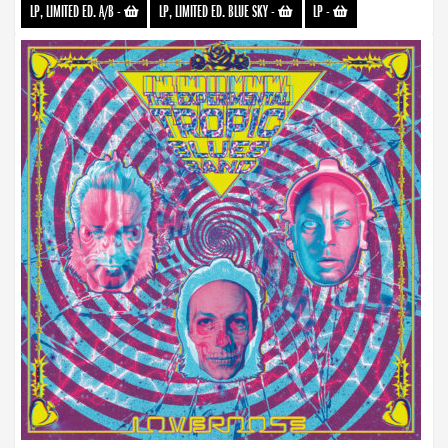
LP, LIMITED ED. A/B
-
LP, LIMITED ED. BLUE SKY
-
LP
-