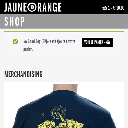
1
- € 10,00
JAUNE ORANGE
SHOP
«A Good Boy (EP)» a été ajouté à votre
VOIR LE PANIER
-
panier.
MERCHANDISING