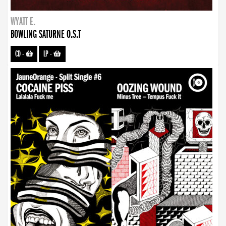
WYATT E.
BOWLING SATURNE O.S.T
CD
-
LP
-