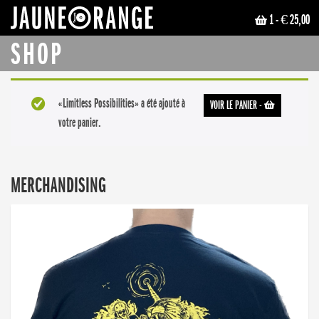
1
- € 25,00
JAUNE ORANGE
SHOP
«Limitless Possibilities» a été ajouté à
VOIR LE PANIER
-
votre panier.
MERCHANDISING