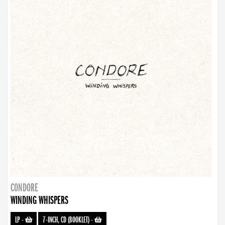
CONDORE
WINDING WHISPERS
LP
-
7-INCH, CD (BOOKLET)
-