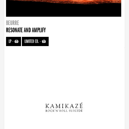
BEURRE
RESONATE AND AMPLIFY
LP
-
LIMITED ED.
-