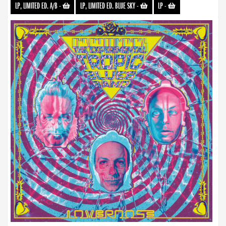
LP, LIMITED ED. A/B
-
LP, LIMITED ED. BLUE SKY
-
LP
-