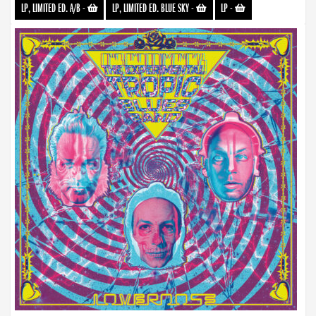
LP, LIMITED ED. A/B
-
LP, LIMITED ED. BLUE SKY
-
LP
-