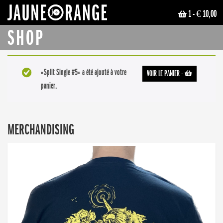
1
- € 10,00
JAUNE ORANGE
SHOP
«Split Single #5» a été ajouté à votre
VOIR LE PANIER
-
panier.
MERCHANDISING