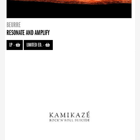
BEURRE
RESONATE AND AMPLIFY
LP
-
LIMITED ED.
-