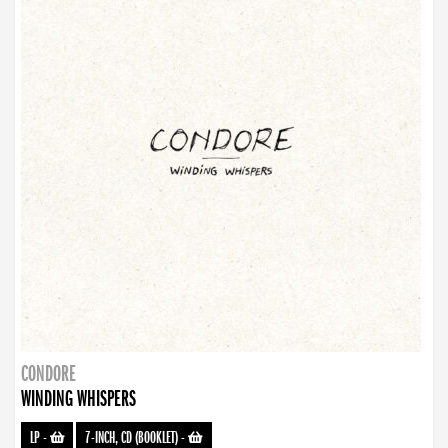
CONDORE
WINDING WHISPERS
LP
-
7-INCH, CD (BOOKLET)
-