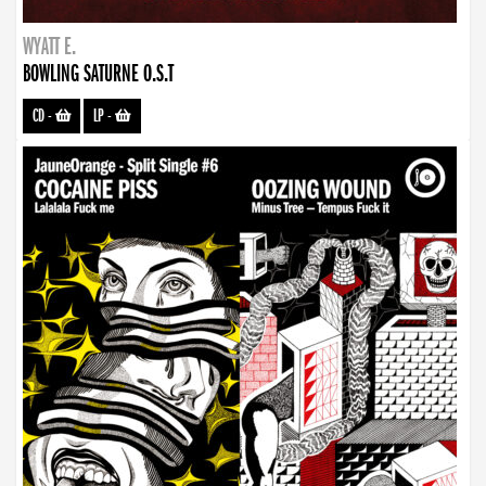
WYATT E.
BOWLING SATURNE O.S.T
CD
-
LP
-