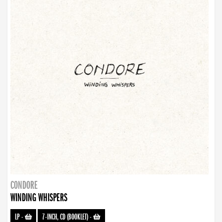
CONDORE
WINDING WHISPERS
LP
-
7-INCH, CD (BOOKLET)
-