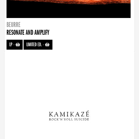
BEURRE
RESONATE AND AMPLIFY
LP
-
LIMITED ED.
-