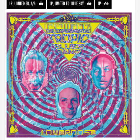
LP, LIMITED ED. A/B
-
LP, LIMITED ED. BLUE SKY
-
LP
-