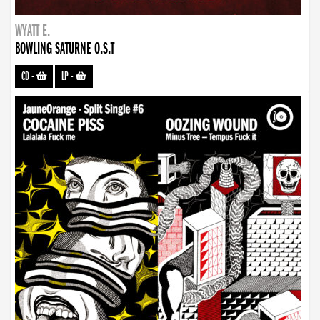
WYATT E.
BOWLING SATURNE O.S.T
CD
-
LP
-