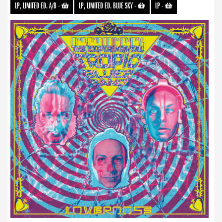
LP, LIMITED ED. A/B
-
LP, LIMITED ED. BLUE SKY
-
LP
-