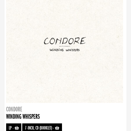
CONDORE
WINDING WHISPERS
LP
-
7-INCH, CD (BOOKLET)
-