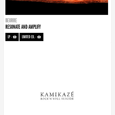
BEURRE
RESONATE AND AMPLIFY
LP
-
LIMITED ED.
-