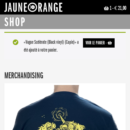
1
- € 21,00
JAUNE ORANGE
SHOP
«Vague Scélérate (Black vinyl) (Copie)» a
VOIR LE PANIER
-
été ajouté à votre panier.
MERCHANDISING