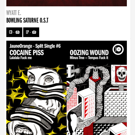
WYATT E.
BOWLING SATURNE O.S.T
CD
-
LP
-