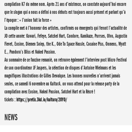
compilation K7 du même nom. Après 21 ans d’existence, on constate aujourd’hui encore
que le slogan qui a nous a défini à nos débuts est toujours aussi présent et parlant qu’à
l’époque : « l’union fait la force »
La compile met à l’honneur des artistes, confirmés ou émergents qui feront l’actualité de
JO cette année: Kowari, Fefeye, Satchel Hart, Condore, Kamikaze, Purrses, Olvo, Augustin
Fievet, Eosine, Diemen Sniep, the K., Ode To Space Hassle, Cocaine Piss, Onmens, Wyatt
E., Pandora’s Bliss et Naked Passion.
Au sommaire de ce fanzine remanié, on retrouve également l’interview post Micro Festival
de son coordinateur JF Jaspers, la sélection de disques d’Antoine Wielmans et les
magnifiques illustrations de Gilles Dewalque. Les bonnes nouvelles n’arrivent jamais
seules, ce samedi 6 novembre au KulturA. on vous attend pour la release party de la
compilation avec Eosine, Naked Passion, Satchel Hart et la Récré !
tickets :
https://pretix.3kd.io/kultura/20YO/
NEWS