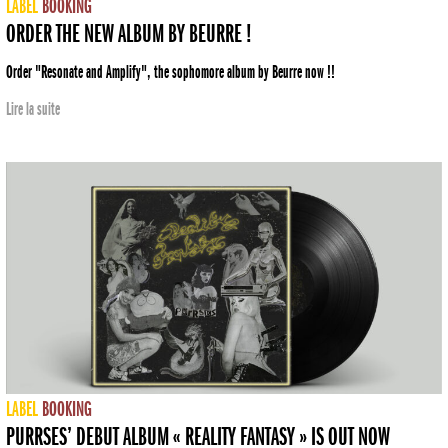
LABEL
BOOKING
ORDER THE NEW ALBUM BY BEURRE !
Order "Resonate and Amplify", the sophomore album by Beurre now !!
Lire la suite
LABEL
BOOKING
PURRSES’ DEBUT ALBUM « REALITY FANTASY » IS OUT NOW