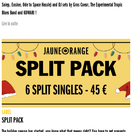
Sniep, Eosine, Ode to Space Hassle) and DJ sets by Gros Coeur, The Experimental Tropic
Blues Band and KOWARI !
Lire la suite
LABEL
SPLIT PACK
The holiday season has started, you know what that means right? You have to get presents