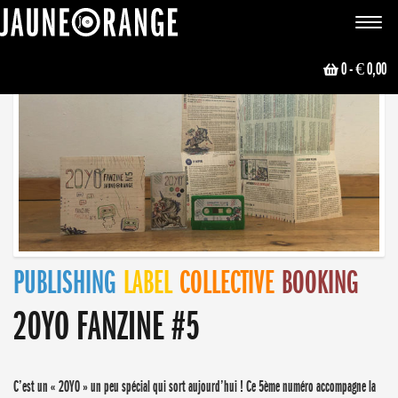
JAUNE ORANGE
Toggle
navigat
0
- € 0,00
PUBLISHING
LABEL
COLLECTIVE
BOOKING
20YO FANZINE #5
C’est un « 20Y0 » un peu spécial qui sort aujourd’hui ! Ce 5ème numéro accompagne la