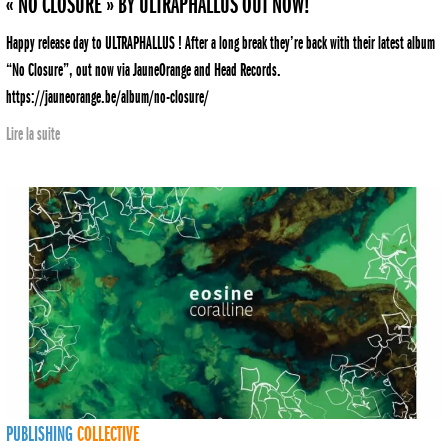
« NO CLOSURE » BY ULTRAPHALLUS OUT NOW!
Happy release day to ULTRAPHALLUS ! After a long break they’re back with their latest album
“No Closure”, out now via JauneOrange and Head Records.
https://jauneorange.be/album/no-closure/
Lire la suite
PUBLISHING
COLLECTIVE