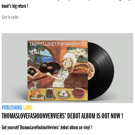
band's big return !
Lire la suite
PUBLISHING
LABEL
THOMASLOVEFASHIONVERVIERS’ DEBUT ALBUM IS OUT NOW !
Get yourself ThomasLoveFashionVerviers' debut album on vinyl !