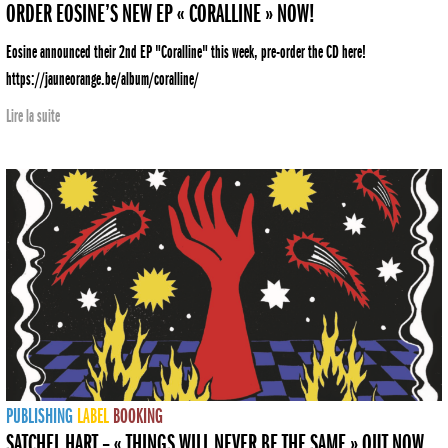
ORDER EOSINE’S NEW EP « CORALLINE » NOW!
Eosine announced their 2nd EP "Coralline" this week, pre-order the CD here!
https://jauneorange.be/album/coralline/
Lire la suite
PUBLISHING
LABEL
BOOKING
SATCHEL HART – « THINGS WILL NEVER BE THE SAME » OUT NOW