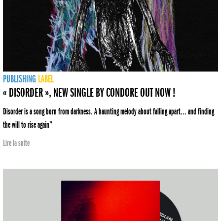
PUBLISHING
LABEL
« DISORDER », NEW SINGLE BY CONDORE OUT NOW !
Disorder is a song born from darkness. A haunting melody about falling apart... and finding
the will to rise again”
Lire la suite