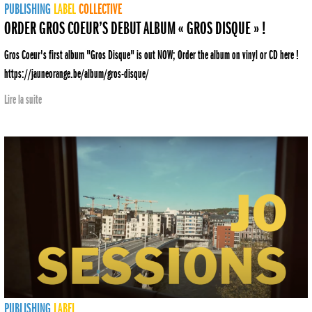
PUBLISHING
LABEL
COLLECTIVE
ORDER GROS COEUR’S DEBUT ALBUM « GROS DISQUE » !
Gros Coeur's first album "Gros Disque" is out NOW; Order the album on vinyl or CD here !
https://jauneorange.be/album/gros-disque/
Lire la suite
PUBLISHING
LABEL