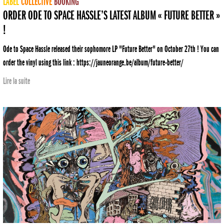
LABEL
COLLECTIVE
BOOKING
ORDER ODE TO SPACE HASSLE’S LATEST ALBUM « FUTURE BETTER »
!
Ode to Space Hassle released their sophomore LP "Future Better" on October 27th ! You can
order the vinyl using this link : https://jauneorange.be/album/future-better/
Lire la suite