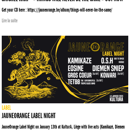
Get your CD here : https://jauneorange.be/album/things-will-never-be-the-same/
Lire la suite
LABEL
JAUNEORANGE LABEL NIGHT
JauneOrange Label Night on January 13th at KulturA, Liège with live acts (Kamikazé, Diemen